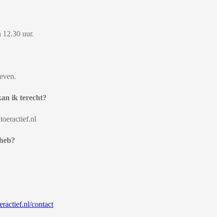
 12.30 uur.
geven.
kan ik terecht?
toeractief.nl
 heb?
actief.nl/contact