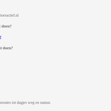
toeractief.nl
t doen?
f
at doen?
tsroutes tot dagjes weg en natuur.