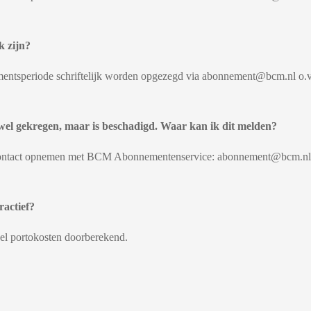
k zijn?
ntsperiode schriftelijk worden opgezegd via abonnement@bcm.nl o.v
el gekregen, maar is beschadigd. Waar kan ik dit meld
en?
e contact opnemen met BCM Abonnementenservice: abonnement@bcm.nl. 
actief?
wel portokosten doorberekend.