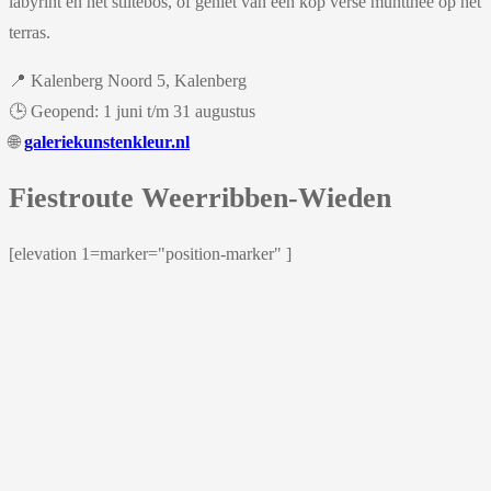
labyrint en het stiltebos, of geniet van een kop verse muntthee op het
terras.
📍 Kalenberg Noord 5, Kalenberg
🕒 Geopend: 1 juni t/m 31 augustus
🌐
galeriekunstenkleur.nl
Fiestroute Weerribben-Wieden
[elevation 1=marker="position-marker" ]