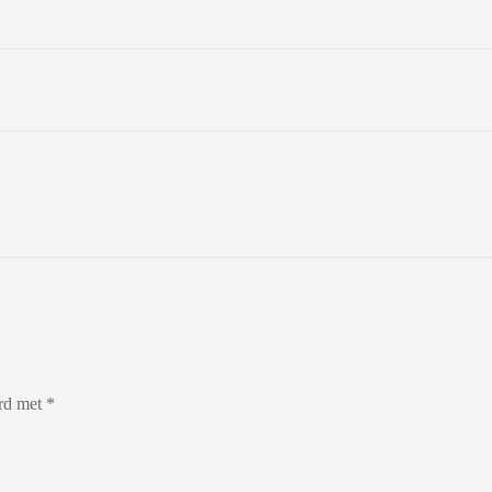
erd met
*