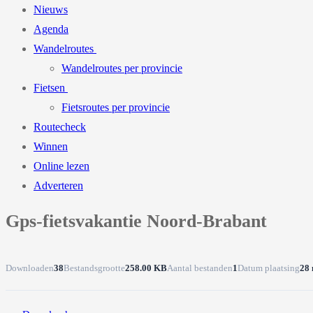
Nieuws
Agenda
Wandelroutes
Wandelroutes per provincie
Fietsen
Fietsroutes per provincie
Routecheck
Winnen
Online lezen
Adverteren
Gps-fietsvakantie Noord-Brabant
Downloaden
38
Bestandsgrootte
258.00 KB
Aantal bestanden
1
Datum plaatsing
28 