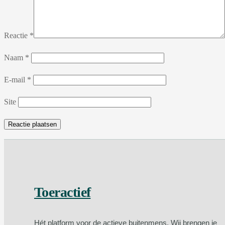
Reactie
*
Naam
*
E-mail
*
Site
Toeractief
Hét platform voor de actieve buitenmens. Wij brengen je