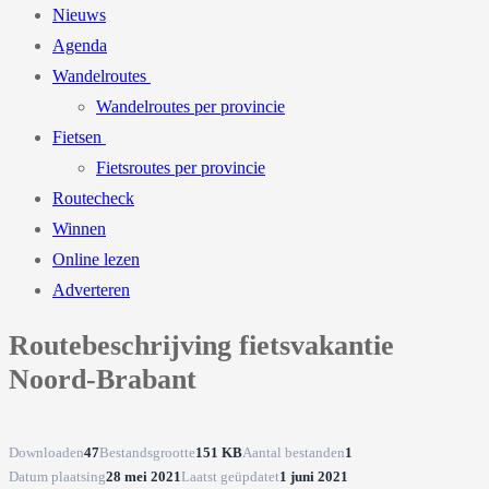
Nieuws
Agenda
Wandelroutes
Wandelroutes per provincie
Fietsen
Fietsroutes per provincie
Routecheck
Winnen
Online lezen
Adverteren
Routebeschrijving fietsvakantie
Noord-Brabant
Downloaden
47
Bestandsgrootte
151 KB
Aantal bestanden
1
Datum plaatsing
28 mei 2021
Laatst geüpdatet
1 juni 2021