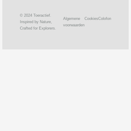
© 2024 Toeractief.
Algemene
Cookies
Colofon
Inspired by Nature,
voorwaarden
Crafted for Explorers.