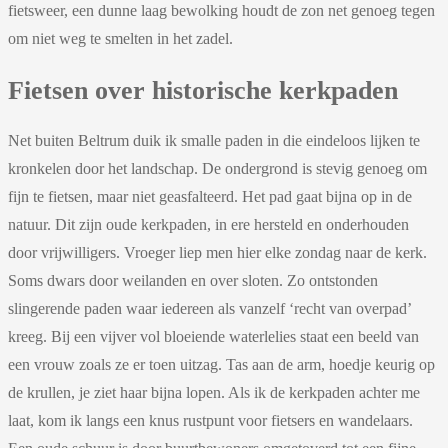
fietsweer, een dunne laag bewolking houdt de zon net genoeg tegen
om niet weg te smelten in het zadel.
Fietsen over historische kerkpaden
Net buiten Beltrum duik ik smalle paden in die eindeloos lijken te
kronkelen door het landschap. De ondergrond is stevig genoeg om
fijn te fietsen, maar niet geasfalteerd. Het pad gaat bijna op in de
natuur. Dit zijn oude kerkpaden, in ere hersteld en onderhouden
door vrijwilligers. Vroeger liep men hier elke zondag naar de kerk.
Soms dwars door weilanden en over sloten. Zo ontstonden
slingerende paden waar iedereen als vanzelf ‘recht van overpad’
kreeg. Bij een vijver vol bloeiende waterlelies staat een beeld van
een vrouw zoals ze er toen uitzag. Tas aan de arm, hoedje keurig op
de krullen, je ziet haar bijna lopen. Als ik de kerkpaden achter me
laat, kom ik langs een knus rustpunt voor fietsers en wandelaars.