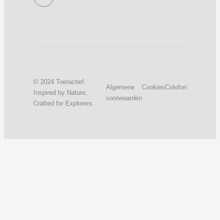
© 2024 Toeractief.
Algemene
Cookies
Colofon
Inspired by Nature,
voorwaarden
Crafted for Explorers.