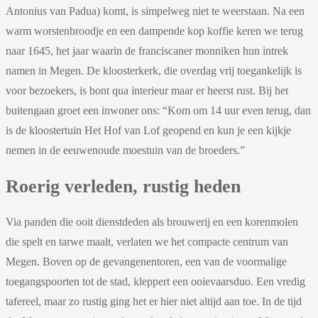
Antonius van Padua) komt, is simpelweg niet te weerstaan. Na een
warm worstenbroodje en een dampende kop koffie keren we terug
naar 1645, het jaar waarin de franciscaner monniken hun intrek
namen in Megen. De kloosterkerk, die overdag vrij toegankelijk is
voor bezoekers, is bont qua interieur maar er heerst rust. Bij het
buitengaan groet een inwoner ons: “Kom om 14 uur even terug, dan
is de kloostertuin Het Hof van Lof geopend en kun je een kijkje
nemen in de eeuwenoude moestuin van de broeders.”
Roerig verleden, rustig heden
Via panden die ooit dienstdeden als brouwerij en een korenmolen
die spelt en tarwe maalt, verlaten we het compacte centrum van
Megen. Boven op de gevangenentoren, een van de voormalige
toegangspoorten tot de stad, kleppert een ooievaarsduo. Een vredig
tafereel, maar zo rustig ging het er hier niet altijd aan toe. In de tijd