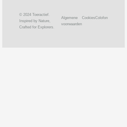
© 2024 Toeractief.
Algemene
Cookies
Colofon
Inspired by Nature,
voorwaarden
Crafted for Explorers.