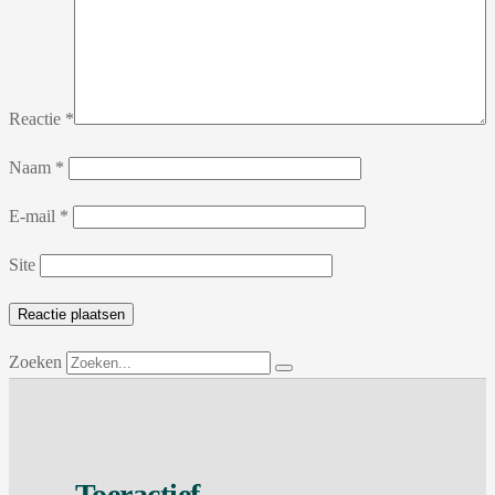
Reactie
*
Naam
*
E-mail
*
Site
Zoeken
Toeractief