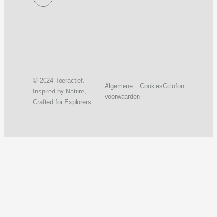
© 2024 Toeractief.
Algemene
Cookies
Colofon
Inspired by Nature,
voorwaarden
Crafted for Explorers.