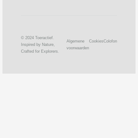
© 2024 Toeractief.
Algemene
Cookies
Colofon
Inspired by Nature,
voorwaarden
Crafted for Explorers.