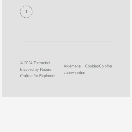
f
© 2024 Toeractief.
Algemene
Cookies
Colofon
Inspired by Nature,
voorwaarden
Crafted for Explorers.