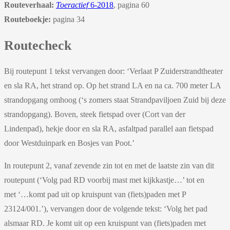
Routeverhaal:
Toeractief
6-2018
, pagina 60
Routeboekje:
pagina 34
Routecheck
Bij routepunt 1 tekst vervangen door: ‘Verlaat P Zuiderstrandtheater
en sla RA, het strand op. Op het strand LA en na ca. 700 meter LA
strandopgang omhoog (‘s zomers staat Strandpaviljoen Zuid bij deze
strandopgang). Boven, steek fietspad over (Cort van der
Lindenpad), hekje door en sla RA, asfaltpad parallel aan fietspad
door Westduinpark en Bosjes van Poot.’
In routepunt 2, vanaf zevende zin tot en met de laatste zin van dit
routepunt (‘Volg pad RD voorbij mast met kijkkastje…’ tot en
met ‘…komt pad uit op kruispunt van (fiets)paden met P
23124/001.’), vervangen door de volgende tekst: ‘Volg het pad
alsmaar RD. Je komt uit op een kruispunt van (fiets)paden met