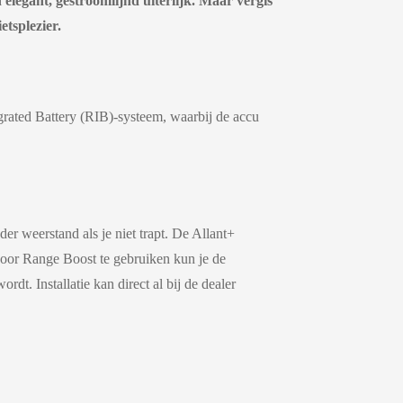
 elegant, gestroomlijnd uiterlijk. Maar vergis
etsplezier.
tegrated Battery (RIB)-systeem, waarbij de accu
r weerstand als je niet trapt. De Allant+
 Door Range Boost te gebruiken kun je de
t. Installatie kan direct al bij de dealer