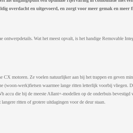
eft als uitgangspunt een optimale rijervaring in combinatie met een
gvuldig overdacht en uitgevoerd, en zorgt voor meer gemak en meer fi
limme ontwerpdetails. Wat het meest opvalt, is het handige Removable In
e CX motoren. Ze voelen natuurlijker aan bij het trappen en geven minde
e (woon-werk)fietsen waarmee lange ritten letterlijk voorbij vliegen.
 accu die bij de meeste Allant+-modellen op de onderbuis bevestigd word
 langere ritten of grotere uitdagingen voor de deur staan.