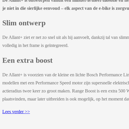
De Allant+ is ontworpen vanuit een minder-is-meer-filosofie en he
je niet in die sierlijke eenvoud – elk aspect van de e-bike is zor
Slim ontwerp
De Allant+ ziet er net zo snel uit als hij aanvoelt, dankzij tal van s
volledig in het frame is geïntegreerd.
Een extra boost
De Allant+ is voorzien van de kleine en lichte Bosch Performance Lin
modellen met een Performance Speed motor zijn supersnelle elektrisch
actieradius twee keer zo groot maken. Range Boost is een extra 500 Wh
plaatsvinden, maar later uitbreiden is ook mogelijk, op het moment dat
Lees verder >>