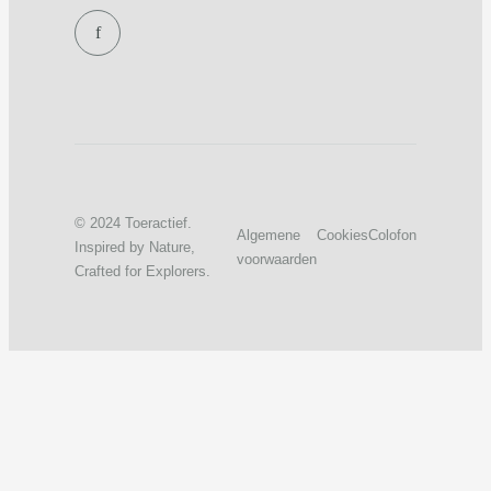
f
© 2024 Toeractief.
Algemene
Cookies
Colofon
Inspired by Nature,
voorwaarden
Crafted for Explorers.