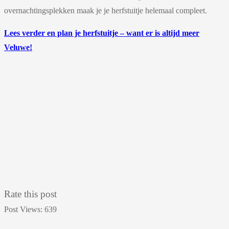
overnachtingsplekken maak je je herfstuitje helemaal compleet.
Lees verder en plan je herfstuitje – want er is altijd meer
Veluwe!
Rate this post
Post Views:
639