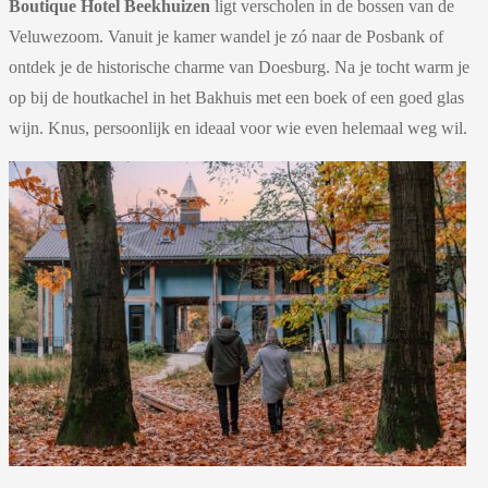
Boutique Hotel Beekhuizen
ligt verscholen in de bossen van de
Veluwezoom. Vanuit je kamer wandel je zó naar de Posbank of
ontdek je de historische charme van Doesburg. Na je tocht warm je
op bij de houtkachel in het Bakhuis met een boek of een goed glas
wijn. Knus, persoonlijk en ideaal voor wie even helemaal weg wil.