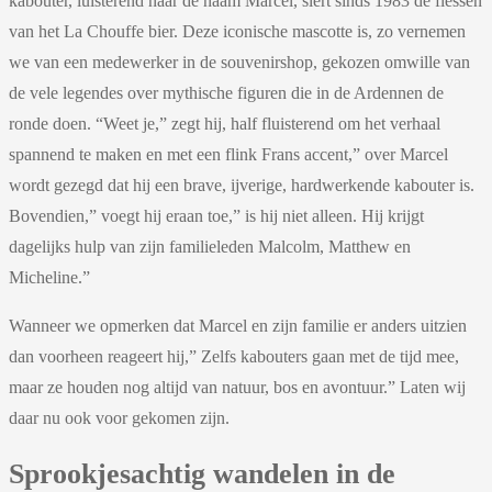
kabouter, luisterend naar de naam Marcel, siert sinds 1983 de flessen
van het La Chouffe bier. Deze iconische mascotte is, zo vernemen
we van een medewerker in de souvenirshop, gekozen omwille van
de vele legendes over mythische figuren die in de Ardennen de
ronde doen. “Weet je,” zegt hij, half fluisterend om het verhaal
spannend te maken en met een flink Frans accent,” over Marcel
wordt gezegd dat hij een brave, ijverige, hardwerkende kabouter is.
Bovendien,” voegt hij eraan toe,” is hij niet alleen. Hij krijgt
dagelijks hulp van zijn familieleden Malcolm, Matthew en
Micheline.”
Wanneer we opmerken dat Marcel en zijn familie er anders uitzien
dan voorheen reageert hij,” Zelfs kabouters gaan met de tijd mee,
maar ze houden nog altijd van natuur, bos en avontuur.” Laten wij
daar nu ook voor gekomen zijn.
Sprookjesachtig wandelen in de