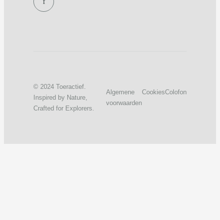
f
© 2024 Toeractief.
Algemene
Cookies
Colofon
Inspired by Nature,
voorwaarden
Crafted for Explorers.