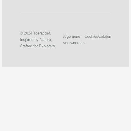
© 2024 Toeractief.
Algemene
Cookies
Colofon
Inspired by Nature,
voorwaarden
Crafted for Explorers.