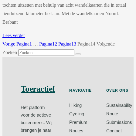
tochten uitzetten met behulp van acht wandelkaarten die in totaal
tienduizend kilometer beslaan. Met de wandelkaarten Noord-
Brabant
Lees verder
Vorige
Pagina
1
…
Pagina
12
Pagina
13
Pagina
14
Volgende
Zoeken
Toeractief
NAVIGATIE
OVER ONS
Hiking
Sustainability
Hét platform
Cycling
Route
voor de actieve
Premium
Submissions
buitenmens. Wij
brengen je naar
Routes
Contact