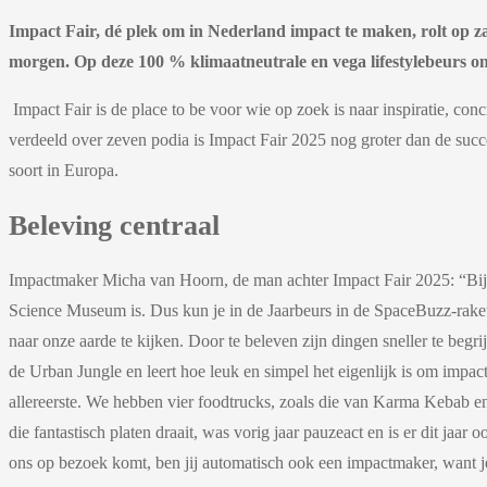
Impact Fair, dé plek om in Nederland impact te maken, rolt op za
morgen. Op deze 100 % klimaatneutrale en vega lifestylebeurs 
Impact Fair is de place to be voor wie op zoek is naar inspiratie,
verdeeld over zeven podia is Impact Fair 2025 nog groter dan de succe
soort in Europa.
Beleving centraal
Impactmaker Micha van Hoorn, de man achter Impact Fair 2025: “Bij o
Science Museum is. Dus kun je in de Jaarbeurs in de SpaceBuzz-raket 
naar onze aarde te kijken. Door te beleven zijn dingen sneller te begr
de Urban Jungle en leert hoe leuk en simpel het eigenlijk is om imp
allereerste. We hebben vier foodtrucks, zoals die van Karma Kebab e
die fantastisch platen draait, was vorig jaar pauzeact en is er dit jaa
ons op bezoek komt, ben jij automatisch ook een impactmaker, want je 