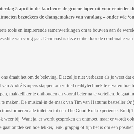
terdag 5 april in de Jaarbeurs de groene loper uit voor eenieder d
ontmoeten bezoekers de changemakers van vandaag – onder wie ‘o
 concrete tools en inspirerende samenwerkingen om te bouwen aan de we
seditie van vorig jaar. Daarnaast is deze editie door de combinatie va
ns draait het om de beleving. Dat zal je niet verbazen als je weet da
van André Kuipers stappen om virtual realitytechniek te ervaren hoe he
ijpen, makkelijker te onthouden en vooral beter na te vertellen. Je gaat
act te maken. De musical-in-de-maak van Tim van Hattums bestseller
Onl
n transformeren alle toiletten tot een The Good Roll-experience. En d
r ook weer bij. Want ja, er wordt gesproken en ontmoet, maar er wordt oo
gaat ontdekken hoe lekker, leuk, grappig of fijn het is om een positief