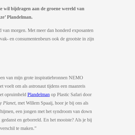
ie wil bijdragen aan de groene wereld van
nze’ Plandelman.
reld van morgen. Met meer dan honderd exposanten
n vak- en consumentenbeurs ook de grootste in zijn
t een van mijn grote inspiratiebronnen NEMO
t voelt om als astronaut tijdens een maanreis
 met opruimheld
Plandelman
op Plastic Safari door
y Planet
, met Willem Spaaij, hoor je bij ons als
j Thijmen, een jongen met het syndroom van down
k gedanst en geborreld. En het mooiste? Als je bij
 verschil te maken.”