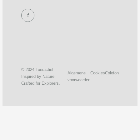
f
© 2024 Toeractief.
Algemene
Cookies
Colofon
Inspired by Nature,
voorwaarden
Crafted for Explorers.