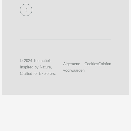
f
© 2024 Toeractief.
Algemene
Cookies
Colofon
Inspired by Nature,
voorwaarden
Crafted for Explorers.