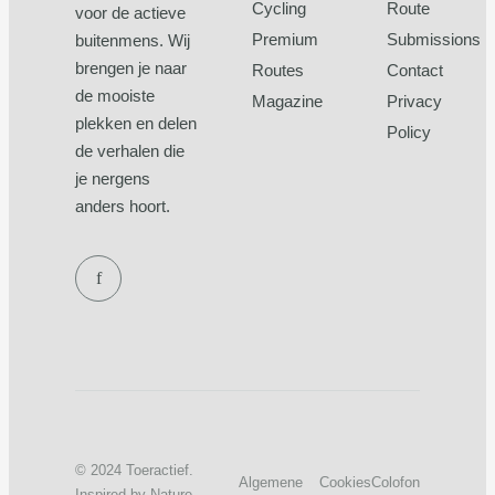
Cycling
Route
voor de actieve
Premium
Submissions
buitenmens. Wij
brengen je naar
Routes
Contact
de mooiste
Magazine
Privacy
plekken en delen
Policy
de verhalen die
je nergens
anders hoort.
f
© 2024 Toeractief.
Algemene
Cookies
Colofon
Inspired by Nature,