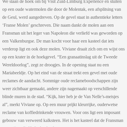
We slaan de hoek om bij Visit Zuid-Limburg Experience en stuiten
op een oude watermolen die door de Molentak, een afsplitsing van
de Geul, werd aangedreven. Op de gevel staat in authentieke letters
‘Franse Molen’ geschreven. Die naam dankt de molen aan een
Fransman uit het leger van Napoleon die verliefd was geworden op
een Valkenburgse. De man kocht voor haar een kasteel dat iets
verderop ligt en ook deze molen. Viviane draait zich om en wijst ons
op een krater in de hoekgevel. “Een granaatinslag uit de Tweede
Wereldoorlog”, zegt ze droogjes. In de opening staat nu een
Mariabeeldje. Op het eind van de straat trekt een gevel met oude
reclames de aandacht. Sommige oude reclameboodschappen zijn
weer zichtbaar gemaakt, andere zijn nagemaakt op verschillende
blinde muren in de stad. “Kijk, hier heb je de Van Nelle’s-meisjes
al”, merkt Viviane op. Op een muur prijkt kleurrijke, ouderwetse
reclame van koffiedrinkende vrouwen. Voor ons ligt een imposant
gebouw van verweerd kalksteen. Het is het kasteel dat de Fransman