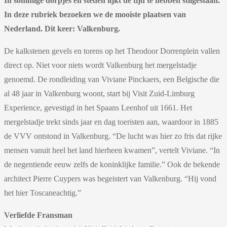
In sommige dorpjes en steden lijkt de tijd te hebben stilgestaan.
In deze rubriek bezoeken we de mooiste plaatsen van
Nederland. Dit keer: Valkenburg.
De kalkstenen gevels en torens op het Theodoor Dorrenplein vallen
direct op. Niet voor niets wordt Valkenburg het mergelstadje
genoemd. De rondleiding van Viviane Pinckaers, een Belgische die
al 48 jaar in Valkenburg woont, start bij Visit Zuid-Limburg
Experience, gevestigd in het Spaans Leenhof uit 1661. Het
mergelstadje trekt sinds jaar en dag toeristen aan, waardoor in 1885
de VVV ontstond in Valkenburg. “De lucht was hier zo fris dat rijke
mensen vanuit heel het land hierheen kwamen”, vertelt Viviane. “In
de negentiende eeuw zelfs de koninklijke familie.” Ook de bekende
architect Pierre Cuypers was begeistert van Valkenburg. “Hij vond
het hier Toscaneachtig.”
Verliefde Fransman