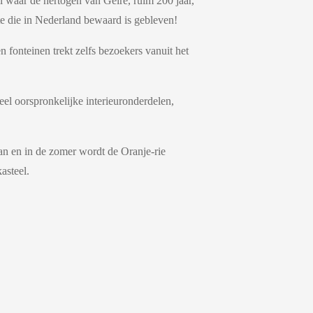
l waar de hertogen van Gelre, ruim 200 jaar,
ste die in Nederland bewaard is gebleven!
 fonteinen trekt zelfs bezoekers vanuit het
el oorspronkelijke interieuronderdelen,
aan en in de zomer wordt de Oranje-rie
asteel.