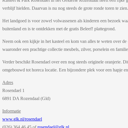
Kasteel & Park Rosendael in het Gelderse Rozendaal heeft een rijke g
verblijf hielden. Daarvan is nu nog steeds de grote ronde toren te zi
Het landgoed is voor zowel volwassenen als kinderen een bezoek waard.
buitenland en is te ontdekken met de gratis Beleef! plattegrond.
Neem ook een kijkje in het kasteel en kom van alles te weten over d
waaronder een prachtige collectie meubels, zilver, porselein en familie
Verder beschikt Rosendael over een nog steeds originele oranjerie. Di
omgebouwd tot horeca locatie. Een bijzondere plek voor een hapje en d
Adres
Rosendael 1
6891 DA Rozendaal (Gld)
Informatie
www.glk.nl/rosendael
(026) 364 46 45 of
rosendael@glk.nl