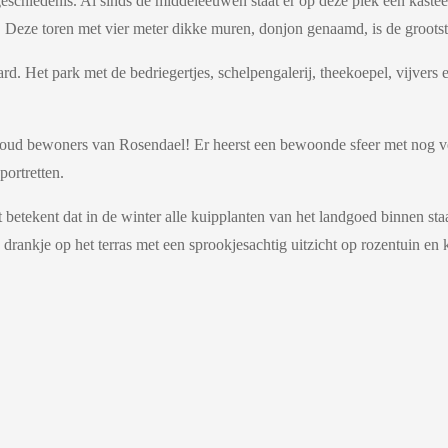
eschiedenis. Al sinds de middeleeuwen staat er op deze plek een kastee
en. Deze toren met vier meter dikke muren, donjon genaamd, is de groot
 Het park met de bedriegertjes, schelpengalerij, theekoepel, vijvers en
e oud bewoners van Rosendael! Er heerst een bewoonde sfeer met nog ve
portretten.
t betekent dat in de winter alle kuipplanten van het landgoed binnen st
rankje op het terras met een sprookjesachtig uitzicht op rozentuin en k