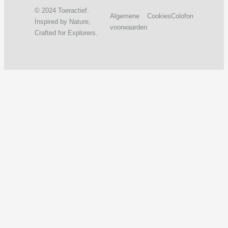
© 2024 Toeractief.
Algemene
Cookies
Colofon
Inspired by Nature,
voorwaarden
Crafted for Explorers.