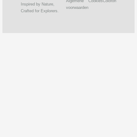
Algemene
Cookies
Colofon
Inspired by Nature,
voorwaarden
Crafted for Explorers.