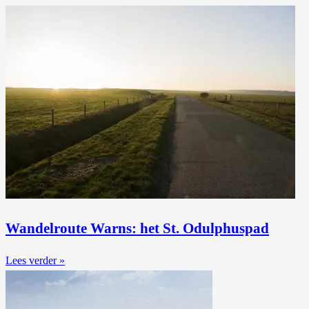
Wandelroute Warns: het St. Odulphuspad
Lees verder »