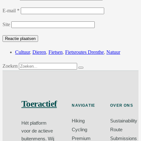
E-mail
*
Site
Cultuur
,
Dieren
,
Fietsen
,
Fietsroutes Drenthe
,
Natuur
Zoeken
Toeractief
NAVIGATIE
OVER ONS
Hiking
Sustainability
Hét platform
Cycling
Route
voor de actieve
Premium
Submissions
buitenmens. Wij