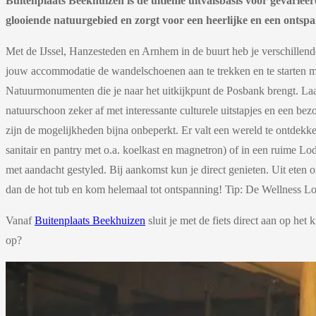
Buitenplaats Beekhuizen is de ultieme uitvalsbasis voor gevariee
glooiende natuurgebied en zorgt voor een heerlijke en een ontspa
Met de IJssel, Hanzesteden en Arnhem in de buurt heb je verschillen
jouw accommodatie de wandelschoenen aan te trekken en te starten met
Natuurmonumenten die je naar het uitkijkpunt de Posbank brengt. Laa
natuurschoon zeker af met interessante culturele uitstapjes en een be
zijn de mogelijkheden bijna onbeperkt. Er valt een wereld te ontdek
sanitair en pantry met o.a. koelkast en magnetron) of in een ruime Lo
met aandacht gestyled. Bij aankomst kun je direct genieten. Uit ete
dan de hot tub en kom helemaal tot ontspanning! Tip: De Wellness Lodg
Vanaf
Buitenplaats Beekhuizen
sluit je met de fiets direct aan op h
op?