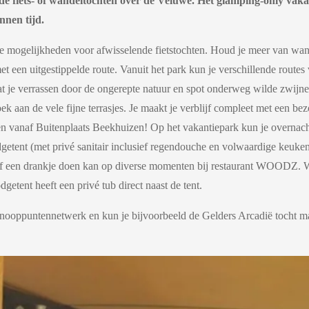
rde fiets- of wandeltochten over de Veluwe. Het glamping-only vaka
nnen tijd.
de mogelijkheden voor afwisselende fietstochten. Houd je meer van wan
 een uitgestippelde route. Vanuit het park kun je verschillende routes
t je verrassen door de ongerepte natuur en spot onderweg wilde zwijne
zoek aan de vele fijne terrasjes. Je maakt je verblijf compleet met een
ken vanaf Buitenplaats Beekhuizen! Op het vakantiepark kun je overnach
dgetent (met privé sanitair inclusief regendouche en volwaardige keuken
n of een drankje doen kan op diverse momenten bij restaurant WOODZ. W
etent heeft een privé tub direct naast de tent.
et knooppuntennetwerk en kun je bijvoorbeeld de Gelders Arcadië tocht