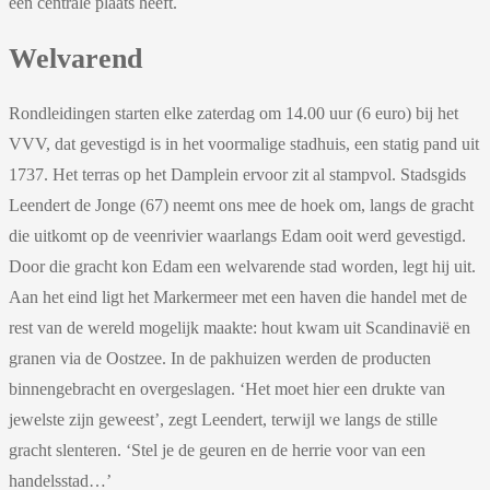
een centrale plaats heeft.
Welvarend
Rondleidingen starten elke zaterdag om 14.00 uur (6 euro) bij het
VVV, dat gevestigd is in het voormalige stadhuis, een statig pand uit
1737. Het terras op het Damplein ervoor zit al stampvol. Stadsgids
Leendert de Jonge (67) neemt ons mee de hoek om, langs de gracht
die uitkomt op de veenrivier waarlangs Edam ooit werd gevestigd.
Door die gracht kon Edam een welvarende stad worden, legt hij uit.
Aan het eind ligt het Markermeer met een haven die handel met de
rest van de wereld mogelijk maakte: hout kwam uit Scandinavië en
granen via de Oostzee. In de pakhuizen werden de producten
binnengebracht en overgeslagen. ‘Het moet hier een drukte van
jewelste zijn geweest’, zegt Leendert, terwijl we langs de stille
gracht slenteren. ‘Stel je de geuren en de herrie voor van een
handelsstad…’