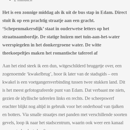
Het is een zonnige middag als ik uit de bus stap
in Edam. Direct
stuit ik op een prachtig straatje
aan een gracht.
‘Schepenmakersdijk’ staat in
ouderwetse letters op het
straatnaambordje. De
statige huizen met tuin-aan-het-water
weerspiegelen in het donkergroene water. De
witte
theekoepeltjes maken het romantische
tafereel af
Aan het eind steek ik een dun, witgeschilderd bruggetje over, een
zogenoemde ‘kwakelbrug’, hoor ik later van de stadsgids – een
kwakel is een voetgangersverbinding tussen twee stukken land. Dit
is het meest gefotografeerde punt van Edam. Dat verbaast me niets,
gezien de idyllische taferelen links en rechts. De scheepswerf
erachter blijkt nog altijd in gebruik voor het onderhoud van tjalken
en botters. Via smalle straatjes met panden met verschillende soorten
gevels, loop ik naar het stadscentrum, waarin ook weer een kanaal