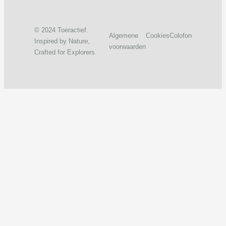
© 2024 Toeractief.
Algemene
Cookies
Colofon
Inspired by Nature,
voorwaarden
Crafted for Explorers.