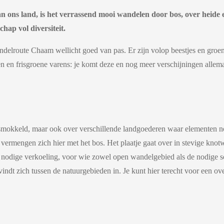
 ons land, is het verrassend mooi wandelen door bos, over heide e
hap vol diversiteit.
delroute Chaam wellicht goed van pas. Er zijn volop beestjes en groen
en en frisgroene varens: je komt deze en nog meer verschijningen alle
mokkeld, maar ook over verschillende landgoederen waar elementen nog
vermengen zich hier met het bos. Het plaatje gaat over in stevige knot
e nodige verkoeling, voor wie zowel open wandelgebied als de nodige s
 zich tussen de natuurgebieden in. Je kunt hier terecht voor een ove