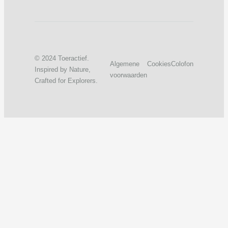
© 2024 Toeractief.
Algemene
Cookies
Colofon
Inspired by Nature,
voorwaarden
Crafted for Explorers.