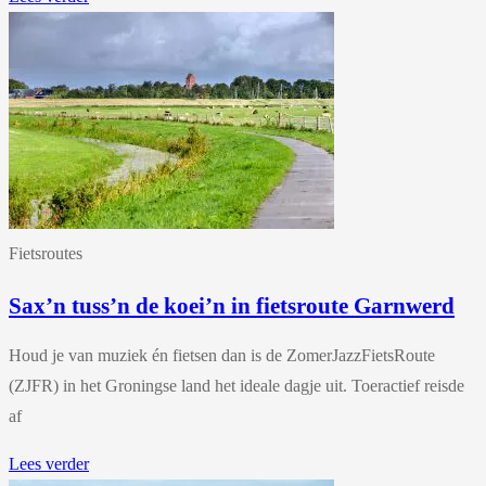
Fietsroutes
Sax’n tuss’n de koei’n in fietsroute Garnwerd
Houd je van muziek én fietsen dan is de ZomerJazzFietsRoute
(ZJFR) in het Groningse land het ideale dagje uit. Toeractief reisde
af
Lees verder