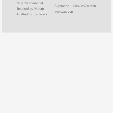
© 2024 Toeractief.
Algemene
Cookies
Colofon
Inspired by Nature,
voorwaarden
Crafted for Explorers.