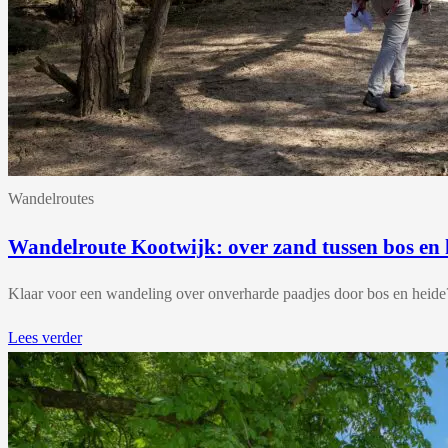
Wandelroutes
Wandelroute Kootwijk: over zand tussen bos en 
Klaar voor een wandeling over onverharde paadjes door bos en heide
Lees verder