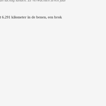
an tachtig landen. Ze verwachten zeven jaar
t 6.291 kilometer in de benen, een brok