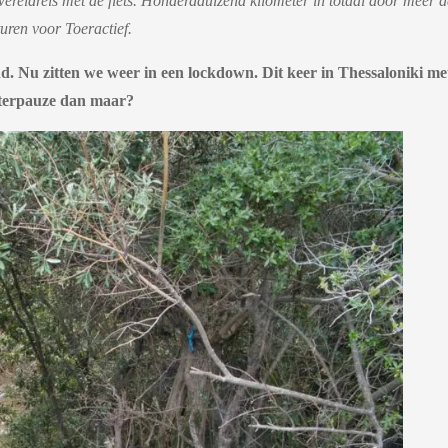
eldreis met de fiets. Honderdduizend kilometer in totaal door meer d
uren voor Toeractief.
d. Nu zitten we weer in een lockdown. Dit keer in Thessaloniki me
nterpauze dan maar?