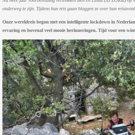
Na twee jaar voorbereiding vertrokken Ben en Linda (XPLORid) op wer
onderweg te zijn. Tijdens hun reis gaan bloggen ze over hun reisavont
Onze wereldreis begon met een intelligente lockdown in Nederlan
ervaring en bovenal veel mooie herinneringen. Tijd voor een wi