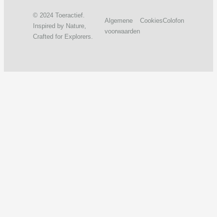
© 2024 Toeractief.
Algemene
Cookies
Colofon
Inspired by Nature,
voorwaarden
Crafted for Explorers.