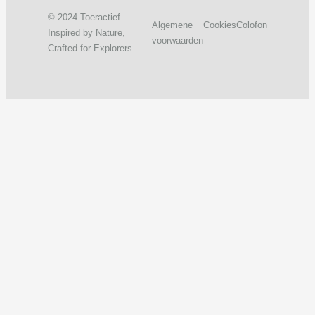
© 2024 Toeractief.
Algemene
Cookies
Colofon
Inspired by Nature,
voorwaarden
Crafted for Explorers.