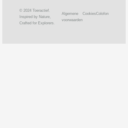
© 2024 Toeractief.
Algemene
Cookies
Colofon
Inspired by Nature,
voorwaarden
Crafted for Explorers.