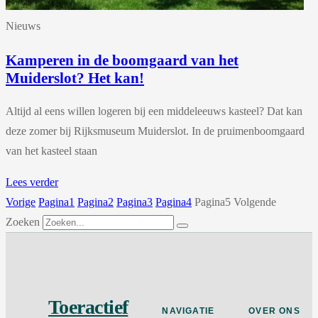
Nieuws
Kamperen in de boomgaard van het
Muiderslot? Het kan!
Altijd al eens willen logeren bij een middeleeuws kasteel? Dat kan
deze zomer bij Rijksmuseum Muiderslot. In de pruimenboomgaard
van het kasteel staan
Lees verder
Vorige
Pagina
1
Pagina
2
Pagina
3
Pagina
4
Pagina
5
Volgende
Zoeken
Toeractief
NAVIGATIE
OVER ONS