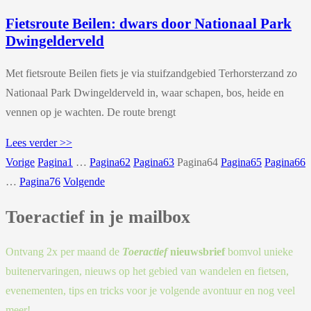
Fietsroute Beilen: dwars door Nationaal Park
Dwingelderveld
Met fietsroute Beilen fiets je via stuifzandgebied Terhorsterzand zo
Nationaal Park Dwingelderveld in, waar schapen, bos, heide en
vennen op je wachten. De route brengt
Lees verder >>
Vorige
Pagina
1
…
Pagina
62
Pagina
63
Pagina
64
Pagina
65
Pagina
66
…
Pagina
76
Volgende
Toeractief in je mailbox
Ontvang 2x per maand de
Toeractief
nieuwsbrief
bomvol unieke
buitenervaringen, nieuws op het gebied van wandelen en fietsen,
evenementen, tips en tricks voor je volgende avontuur en nog veel
meer!