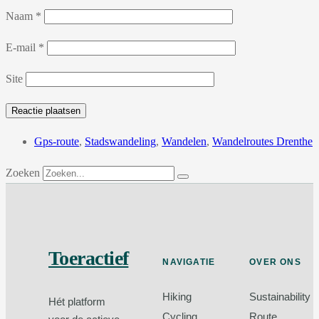
Naam
*
E-mail
*
Site
Gps-route
,
Stadswandeling
,
Wandelen
,
Wandelroutes Drenthe
Zoeken
Toeractief
NAVIGATIE
OVER ONS
Hiking
Sustainability
Hét platform
Cycling
Route