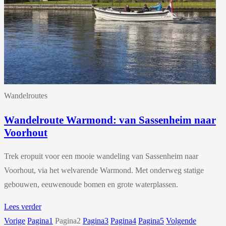
Wandelroutes
Wandelroute Warmond: van Sassenheim naar
Voorhout
Trek eropuit voor een mooie wandeling van Sassenheim naar
Voorhout, via het welvarende Warmond. Met onderweg statige
gebouwen, eeuwenoude bomen en grote waterplassen.
Lees verder
Vorige
Pagina
1
Pagina
2
Pagina
3
Pagina
4
Pagina
5
Volgende