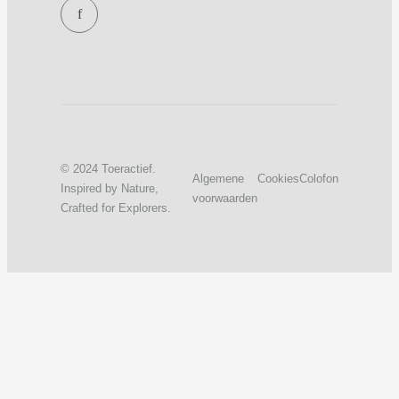
f
© 2024 Toeractief.
Algemene
Cookies
Colofon
Inspired by Nature,
voorwaarden
Crafted for Explorers.